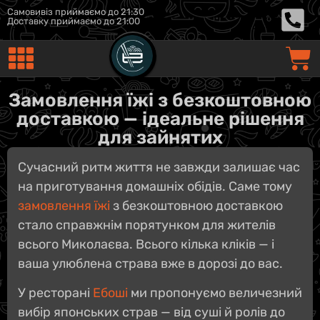
Самовивіз приймаємо до 21:30
Доставку приймаємо до 21:00
Замовлення їжі з безкоштовною
доставкою — ідеальне рішення
для зайнятих
Сучасний ритм життя не завжди залишає час
на приготування домашніх обідів. Саме тому
замовлення їжі
з безкоштовною доставкою
стало справжнім порятунком для жителів
всього Миколаєва. Всього кілька кліків — і
ваша улюблена страва вже в дорозі до вас.
У ресторані
Ебоші
ми пропонуємо величезний
вибір японських страв — від суші й ролів до