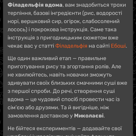
Філадельфія вдома
, вам знадобиться трохи
терпіння, базові інгредієнти (рис, водорості
норі, вершковий сир, огірок, слабосолений
лосось) і покрокова інструкція. Саме така
інструкція з пригодницьким сюжетом вже
чекає вас у статті
Філадельфія
на сайті
Ебоші
.
Ще один важливий етап — правильне
приготування рису та згортання ролів. Але
не хвилюйтесь, навіть новачки зможуть
здивувати своїх близьких смачними суші вже
з першої спроби. До речі, створення суші
вдома — це чудовий спосіб провести час із
сім’єю або друзями. Та й вигідніше, ніж
замовлення доставкою у
Миколаєві
.
Не бійтеся експериментів — додавайте свої