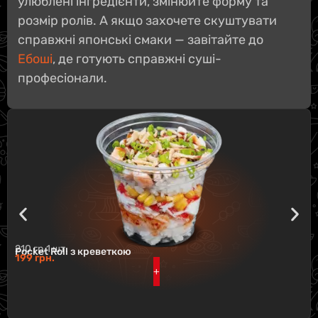
улюблені інгредієнти, змінюйте форму та
розмір ролів. А якщо захочете скуштувати
справжні японські смаки — завітайте до
Ебоші
, де готують справжні суші-
професіонали.
210 гр.
1 шт.
Pocket Roll з креветкою
199
грн.
+