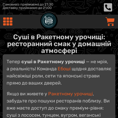
Самовивіз приймаємо до 21:30
Доставку приймаємо до 21:00
Суші в Ракетному урочищі:
ресторанний смак у домашній
атмосфері
Тепер
суші в Ракетному урочищі
— не мрія,
а реальність! Команда
Ебоші
щодня доставляє
найсвіжіші роли, сети та японські страви
прямо до ваших дверей.
Якщо ви живете у
Ракетному урочищі
,
забудьте про пошуки ресторанів поблизу. Ви
вже маєте доступ до смаку преміум-рівня:
суші з лососем, тунцем, вугром, веганські