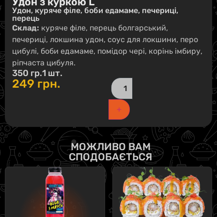
Удон з куркою L
Удон, куряче філе, боби едамаме, печериці,
перець
Склад:
куряче філе, перець болгарський,
печериці, локшина удон, соус для локшини, перо
цибулі, боби едамаме, помідор чері, корінь імбиру,
ріпчаста цибуля.
350 гр.
1 шт.
249
грн.
+
МОЖЛИВО ВАМ
СПОДОБАЄТЬСЯ