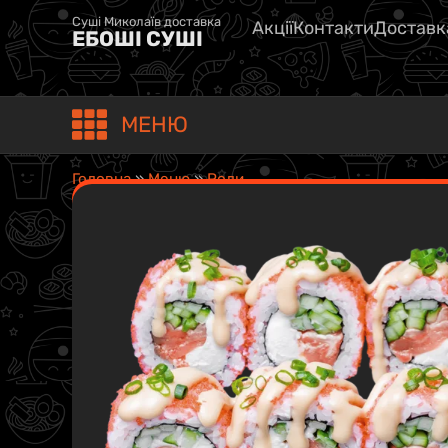
Суші Миколаїв доставка
Акції
Контакти
Доставк
ЕБОШІ СУШІ
МЕНЮ
Головна
»
Меню
»
Роли