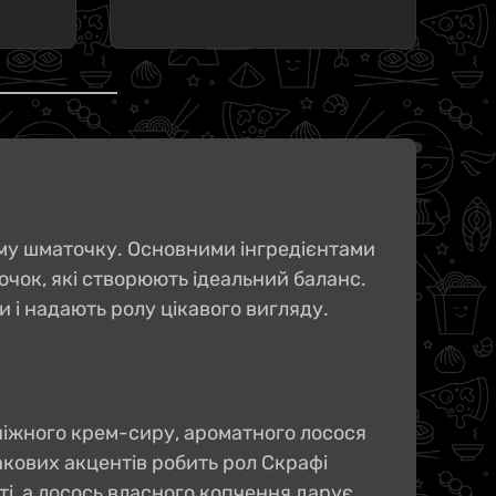
ному шматочку. Основними інгредієнтами
очок, які створюють ідеальний баланс.
и і надають ролу цікавого вигляду.
, ніжного крем-сиру, ароматного лосося
акових акцентів робить рол Скрафі
ті, а лосось власного копчення дарує