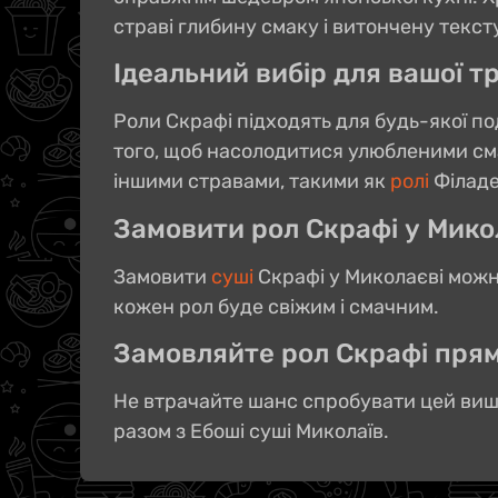
страві глибину смаку і витончену текст
Ідеальний вибір для вашої т
Роли Скрафі підходять для будь-якої по
того, щоб насолодитися улюбленими сма
іншими стравами, такими як
ролі
Філаде
Замовити рол Скрафі у Мико
Замовити
суші
Скрафі у Миколаєві можн
кожен рол буде свіжим і смачним.
Замовляйте рол Скрафі прям
Не втрачайте шанс спробувати цей виш
разом з Ебоші суші Миколаїв.