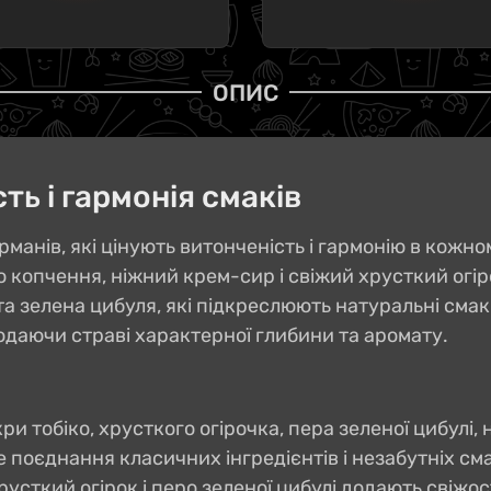
ОПИС
ть і гармонія смаків
урманів, які цінують витонченість і гармонію в кож
 копчення, ніжний крем-сир і свіжий хрусткий огір
та зелена цибуля, які підкреслюють натуральні смак
даючи страві характерної глибини та аромату.
кри тобіко, хрусткого огірочка, пера зеленої цибулі
е поєднання класичних інгредієнтів і незабутніх см
усткий огірок і перо зеленої цибулі додають свіжос