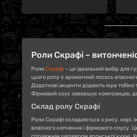
Роли Скрафі – витонченіс
Роли
Скрафі
– це ідеальний вибір для г
цього ролу є ароматний лосось власного
Додаткові акценти додають ікра тобіко 
Фірмовий соус завершує композицію, до
Склад ролу Скрафі
Роли Скрафі складаються з рису, норі, і
власного копчення і фірмового соусу. Ц
справжнім шедевром японської кухні. Хр