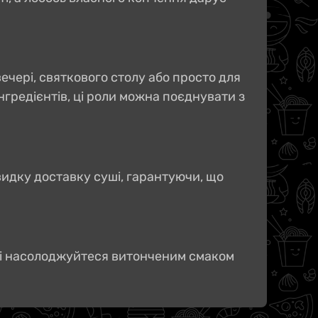
ечері, святкового столу або просто для
редієнтів, ці роли можна поєднувати з
видку доставку суші, гарантуючи, що
 і насолоджуйтеся витонченим смаком