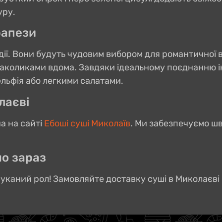
уру.
рапези
дії. Вони будуть чудовим вибором для романтичної в
коликами вдома. Завдяки ідеальному поєднанню інг
льфія або легкими салатами.
лаєві
а на сайті
Ебоші суші Миколаїв
. Ми забезпечуємо ш
о зараз
уканий рол! Замовляйте доставку суші в Миколаєві