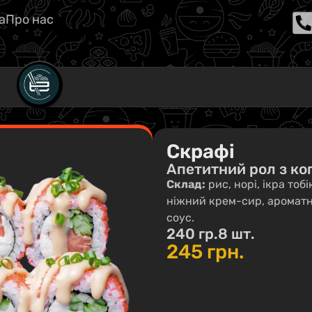
а
Про нас
Скрафі
Апетитний рол з к
Склад:
рис, норі, ікра тоб
ніжний крем-сир, ароматн
соус.
240 гр.
8 шт.
245
грн.