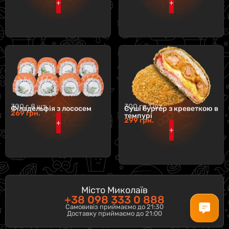
+
+
300 г.
8 шт.
300 гр.
1 шт.
Філадельфія з лососем
Суші бургер з креветкою в
269
грн.
темпурі
299
грн.
+
+
Місто Миколаїв
+38 098 333 0 888
Самовивіз приймаємо до 21:30
Доставку приймаємо до 21:00