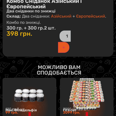
Комбо Сніданок Азійський і
Європейський
Два сніданки по знижці
Склад:
Два сніданки:
Азійський
+
Європейський
.
Комбо по знижці.
300 гр. + 300 гр.
2 шт.
398
грн.
+
МОЖЛИВО ВАМ
СПОДОБАЄТЬСЯ
120 гр.
8 шт.
3990 гр.
128 шт.
Макі Філадельфія
Гіга сет
99
грн.
3099
грн.