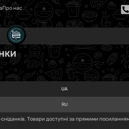
а
Про нас
АНКИ
UA
RU
сніданків. Товари доступні за прямими посиланнями