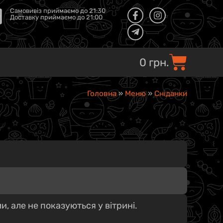
Самовивіз приймаємо до 21:30
Доставку приймаємо до 21:00
0
грн.
Головна
»
Меню
»
Сніданки
, але не показуються у вітрині.