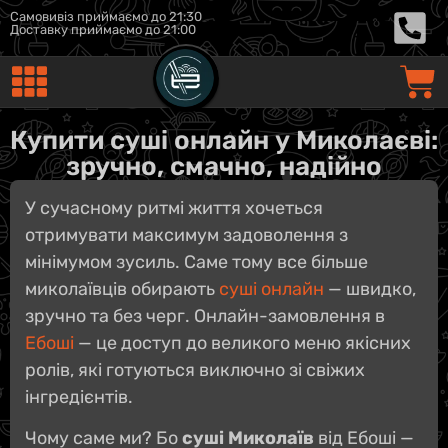
Самовивіз приймаємо до 21:30
Доставку приймаємо до 21:00
Купити суші онлайн у Миколаєві:
зручно, смачно, надійно
У сучасному ритмі життя хочеться
отримувати максимум задоволення з
мінімумом зусиль. Саме тому все більше
миколаївців обирають
суші онлайн
— швидко,
зручно та без черг. Онлайн-замовлення в
Ебоші
— це доступ до великого меню якісних
ролів, які готуються виключно зі свіжих
інгредієнтів.
Чому саме ми? Бо
суші Миколаїв
від Ебоші —